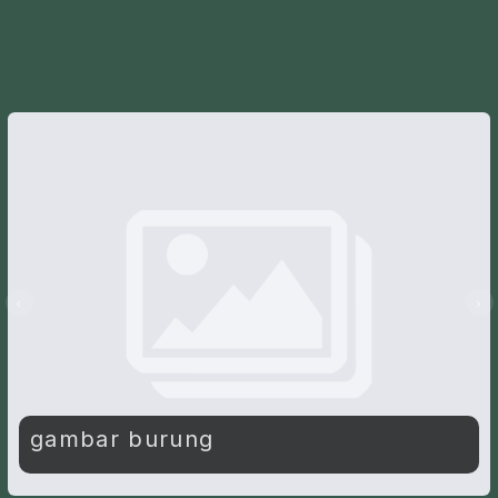
gambar burung
bunga